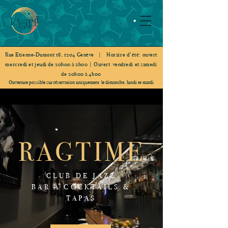
Rue Etienne-Dumont 18, 1204 Genève | Horaire d'été: ouvert
mercredi et jeudi de 20h00 à 2h00 | Ouvert vendredi et samedi
de 20h00 à 4h00
Ouverture possible sur réservation uniquement le dimanche, lundi et mardi
RAGTIME
CLUB DE JAZZ
BAR À COCKTAILS &
TAPAS