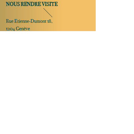
NOUS RENDRE VISITE
Rue Etienne-Dumont 18,
1204 Genève
Suisse
Tel:
+41 22 310 26 62
Horaires d'été:
Ouvert mercredi et jeudi de 20:00 à 2:00
Ouvert vendredi et samedi de 20:00 à 4:00
Fermé dimanche, lundi et mardi
Ouverture possible sur réservation
uniquement le dimanche, lundi et mardi
JAZZ CLUB | COCKTAIL BAR
© 2025 By Ragtime.