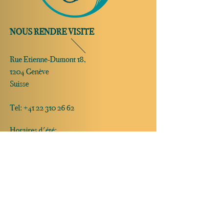
NOUS RENDRE VISITE
Rue Etienne-Dumont 18,
1204 Genève
Suisse
Tel:
+41 22 310 26 62
Horaires d'été:
Ouvert mercredi et jeudi de 20:00 à 2:00
Ouvert vendredi et samedi de 20:00 à 4:00
Fermé dimanche, lundi et mardi
Ouverture possible sur réservation
uniquement le dimanche, lundi et mardi
JAZZ CLUB | COCKTAIL BAR