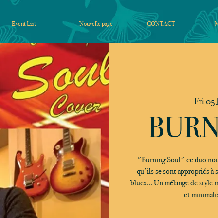
Event List
Nouvelle page
CONTACT
Fri 05 
BURN
"Burning Soul" ce duo nous
qu'ils se sont appropriés à 
blues... Un mélange de style 
et minimali