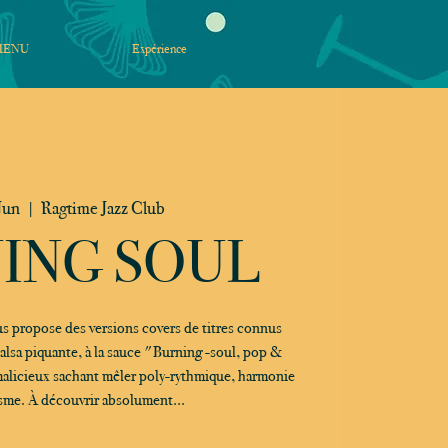
MENU
Expérience
Jun
  |  
Ragtime Jazz Club
ING SOUL
 propose des versions covers de titres connus
salsa piquante, à la sauce "Burning -soul, pop &
malicieux sachant mêler poly-rythmique, harmonie
sme. À découvrir absolument...