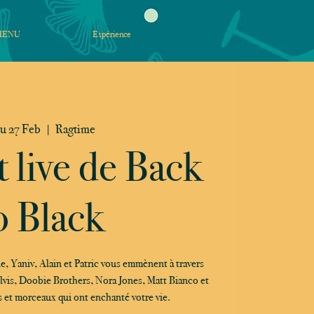
MENU
Expérience
u 27 Feb
  |  
Ragtime
 live de Back
o Black
e, Yaniv, Alain et Patric vous emmènent à travers
Elvis, Doobie Brothers, Nora Jones, Matt Bianco et
es et morceaux qui ont enchanté votre vie.