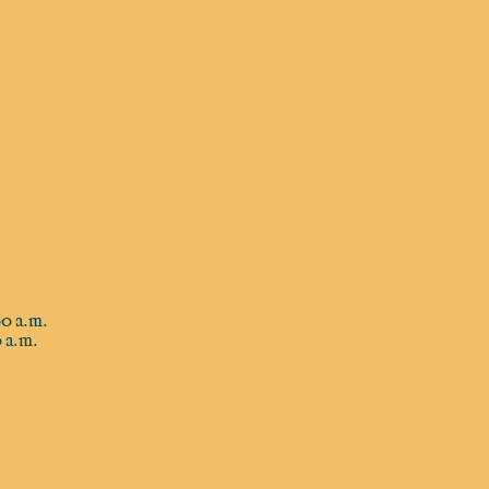
0 a.m.
 a.m.