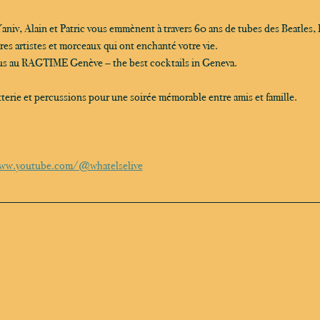
aniv, Alain et Patric vous emmènent à travers 60 ans de tubes des Beatles, 
res artistes et morceaux qui ont enchanté votre vie.
ous au RAGTIME Genève – the best cocktails in Geneva.
tterie et percussions pour une soirée mémorable entre amis et famille.
ww.youtube.com/@whatelselive