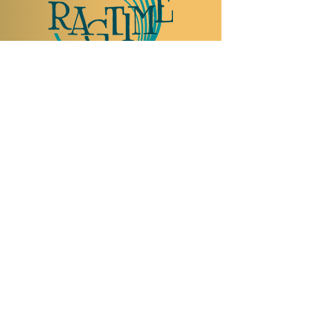
TO VISIT US
Rue Etienne-Dumont 18,
1204 Geneva
Swiss
Such:
+41 22 310 26 62
Mobile:
+41 79 369 59 62
Open Tuesday to Thursday from 5:00 p.m.
to 2:00 a.m.
Open Friday and Saturday from 5:00 p.m. to
4:00 a.m.
Closed Sunday and Monday