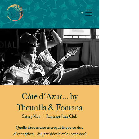
Côte d'Azur... by
Theurilla & Fontana
Sat 23 May
  |  
Ragtime Jazz Club
Quelle découverte incroyable que ce duo
d'exception...du jazz décalé et les sons cool