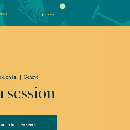
MENU
Expérience
d 09 Jul
  |  
Genève
 session
ucun billet en vente