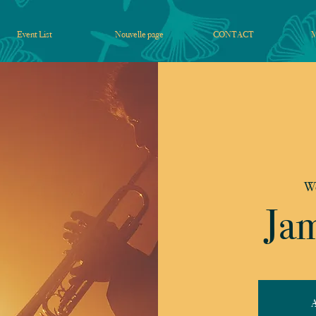
Event List
Nouvelle page
CONTACT
We
Jam
A