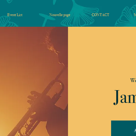
Event List
Nouvelle page
CONTACT
We
Jam
A