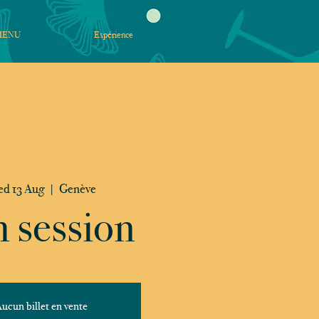
MENU
Expérience
d 13 Aug
  |  
Genève
 session
ucun billet en vente