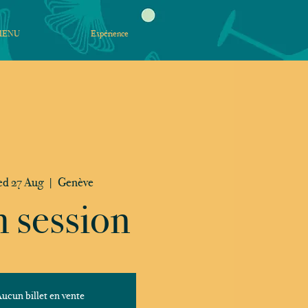
MENU
Expérience
d 27 Aug
  |  
Genève
 session
ucun billet en vente