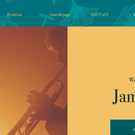
Event List
Nouvelle page
CONTACT
We
Jam
A