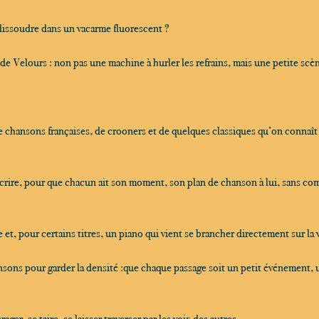
dissoudre dans un vacarme fluorescent ?
 Velours : non pas une machine à hurler les refrains, mais une petite scèn
e chansons françaises, de crooners et de quelques classiques qu’on connaît 
nscrire, pour que chacun ait son moment, son plan de chanson à lui, sans co
, pour certains titres, un piano qui vient se brancher directement sur la
sons pour garder la densité :que chaque passage soit un petit événement, un
er, se taire, se laisser traverser par les voix des autres.