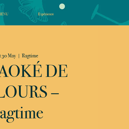
MENU
Expérience
t 30 May
  |  
Ragtime
AOKÉ DE
LOURS –
agtime