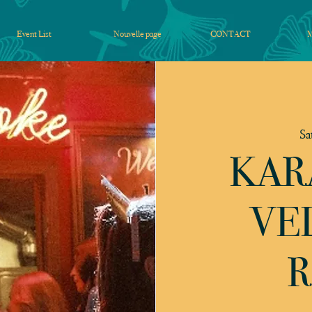
Event List
Nouvelle page
CONTACT
Sa
KAR
VE
R