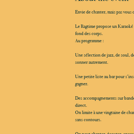
Envie de chanter, mais pas vous 
Le Ragtime propose un Karaoké de
fond des corps.
Au programme :
Une sélection de jazz, de soul, d
sonner autrement.
Une petite liste au bar pour s’i
gagner.
Des accompagnements sur bande et
direct.
On limite à une vingtaine de chan
sans contours.
On peut chanter, écouter, encourag