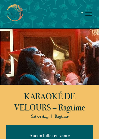
KARAOKÉ DE
VELOURS – Ragtime
Sat 01 Aug
  |  
Ragtime
Aucun billet en vente