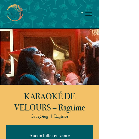
KARAOKÉ DE
VELOURS – Ragtime
Sat 15 Aug
  |  
Ragtime
Aucun billet en vente