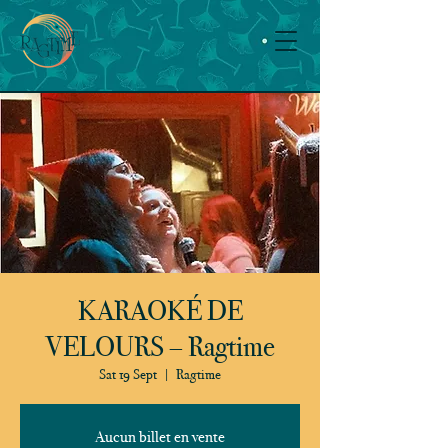
KARAOKÉ DE
VELOURS – Ragtime
Sat 19 Sept
  |  
Ragtime
Aucun billet en vente