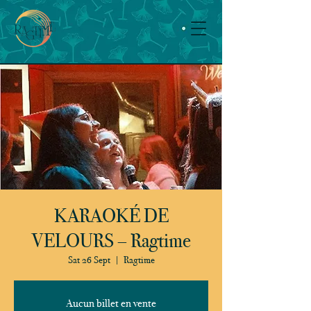
KARAOKÉ DE
VELOURS – Ragtime
Sat 26 Sept
  |  
Ragtime
Aucun billet en vente