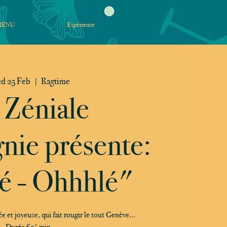
MENU
Expérience
d 25 Feb
  |  
Ragtime
 Zéniale
ie présente:
é - Ohhhlé"
 et joyeuse, qui fait rougir le tout Genève...
Durée 69' min.