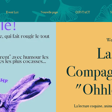
Event List
Nouvelle page
CONTACT
We
La
Compagn
"Ohhl
La lecture coquine, animée