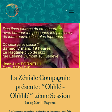
La Zéniale Compagnie
présente: "Ohhlé -
Ohhhlé" 2ème Session
Sat 07 Mar
  |  
Ragtime
La lecture coquine, animée et joyeuse, qui fait