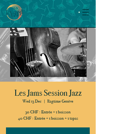
Les Jams Session Jazz
Wed 13 Dec
  |  
Ragtime Genève
30 CHF : Entrée + 1 boisson
40 CHF : Entrée + 1 boisson + 1 tapas