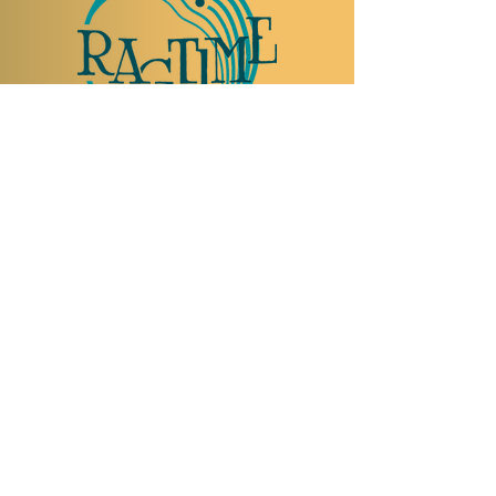
TO VISIT US
Rue Etienne-Dumont 18,
1204 Geneva
Swiss
Such:
+41 22 310 26 62
Mobile:
+41 79 369 59 62
Open Tuesday to Thursday from 5:00 p.m.
to 2:00 a.m.
Open Friday and Saturday from 5:00 p.m. to
4:00 a.m.