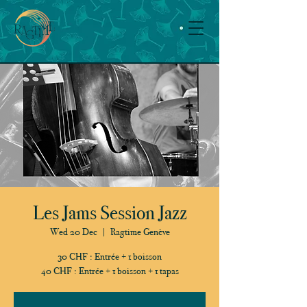
Les Jams Session Jazz
Wed 20 Dec
  |  
Ragtime Genève
30 CHF : Entrée + 1 boisson
40 CHF : Entrée + 1 boisson + 1 tapas