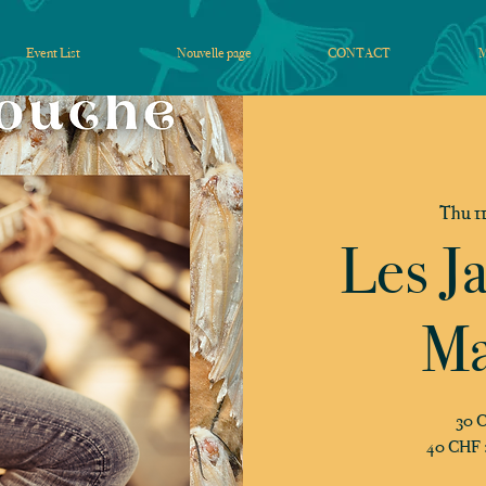
Event List
Nouvelle page
CONTACT
Thu 11
Les J
Ma
30 C
40 CHF : 