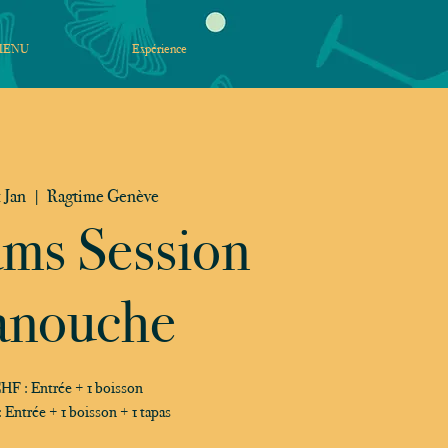
MENU
Expérience
 Jan
  |  
Ragtime Genève
ams Session
nouche
HF : Entrée + 1 boisson
Entrée + 1 boisson + 1 tapas