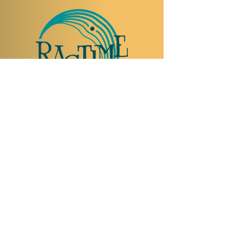
TO VISIT US
Rue Etienne-Dumont 18,
1204 Geneva
Swiss
Such:
+41 22 310 26 62
Mobile:
+41 79 369 59 62
Open Tuesday to Thursday from 5:00 p.m.
to 2:00 a.m.