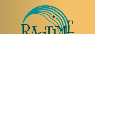
TO VISIT US
Rue Etienne-Dumont 18,
1204 Geneva
Swiss
Such:
+41 22 310 26 62
Mobile:
+41 79 369 59 62
Open Tuesday to Thursday from 5:00 p.m.
to 2:00 a.m.