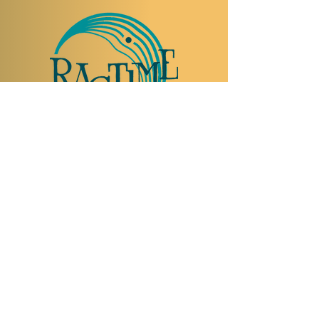
TO VISIT US
Rue Etienne-Dumont 18,
1204 Geneva
Swiss
Such:
+41 22 310 26 62
Mobile:
+41 79 369 59 62
Open Tuesday to Thursday from 5:00 p.m.
to 2:00 a.m.