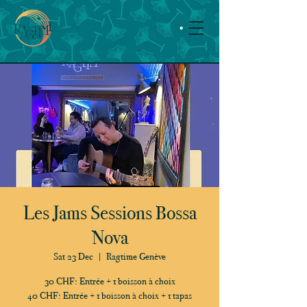
Les Jams Sessions Bossa
Nova
Sat 23 Dec
  |  
Ragtime Genève
30 CHF: Entrée + 1 boisson à choix
40 CHF: Entrée + 1 boisson à choix + 1 tapas