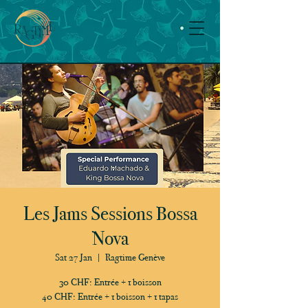
Les Jams Sessions Bossa
Nova
Sat 27 Jan
  |  
Ragtime Genève
30 CHF: Entrée + 1 boisson
40 CHF: Entrée + 1 boisson + 1 tapas