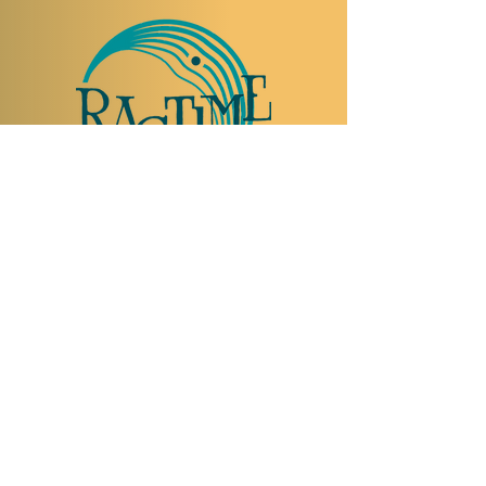
TO VISIT US
Rue Etienne-Dumont 18,
1204 Geneva
Swiss
Such:
+41 22 310 26 62
Mobile:
+41 79 369 59 62
Open Tuesday to Thursday from 5:00 p.m.
to 2:00 a.m.