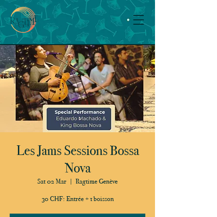
Les Jams Sessions Bossa
Nova
Sat 02 Mar
  |  
Ragtime Genève
30 CHF: Entrée + 1 boisson