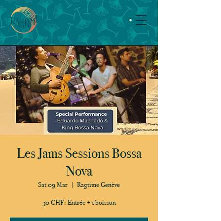
Les Jams Sessions Bossa
Nova
Sat 09 Mar
  |  
Ragtime Genève
30 CHF: Entrée + 1 boisson