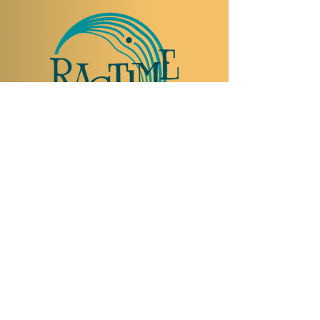
TO VISIT US
Rue Etienne-Dumont 18,
1204 Geneva
Swiss
Such:
+41 22 310 26 62
Mobile:
+41 79 369 59 62
Open Tuesday to Thursday from 5:00 p.m.
to 2:00 a.m.