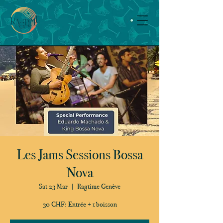
Les Jams Sessions Bossa
Nova
Sat 23 Mar
  |  
Ragtime Genève
30 CHF: Entrée + 1 boisson