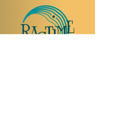
TO VISIT US
Rue Etienne-Dumont 18,
1204 Geneva
Swiss
Such:
+41 22 310 26 62
Mobile:
+41 79 369 59 62
Open Tuesday to Thursday from 5:00 p.m.
to 2:00 a.m.