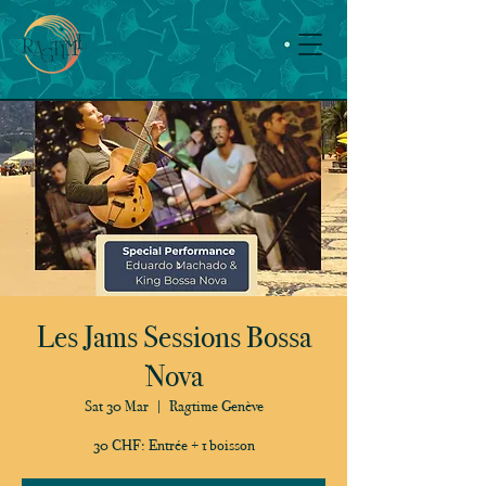
Les Jams Sessions Bossa
Nova
Sat 30 Mar
  |  
Ragtime Genève
30 CHF: Entrée + 1 boisson