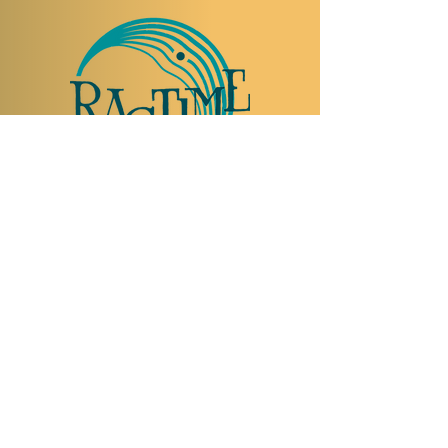
TO VISIT US
Rue Etienne-Dumont 18,
1204 Geneva
Swiss
Such:
+41 22 310 26 62
Mobile:
+41 79 369 59 62
Open Tuesday to Thursday from 5:00 p.m.
to 2:00 a.m.