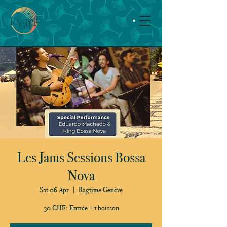
Les Jams Sessions Bossa
Nova
Sat 06 Apr
  |  
Ragtime Genève
30 CHF: Entrée + 1 boisson