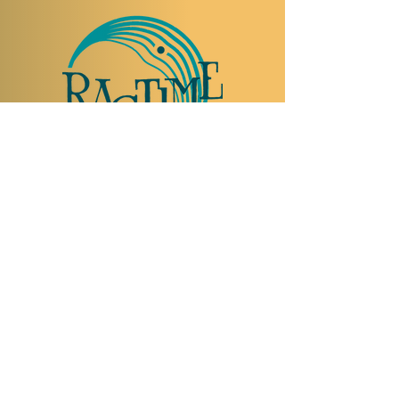
TO VISIT US
Rue Etienne-Dumont 18,
1204 Geneva
Swiss
Such:
+41 22 310 26 62
Mobile:
+41 79 369 59 62
Open Tuesday to Thursday from 5:00 p.m.
to 2:00 a.m.