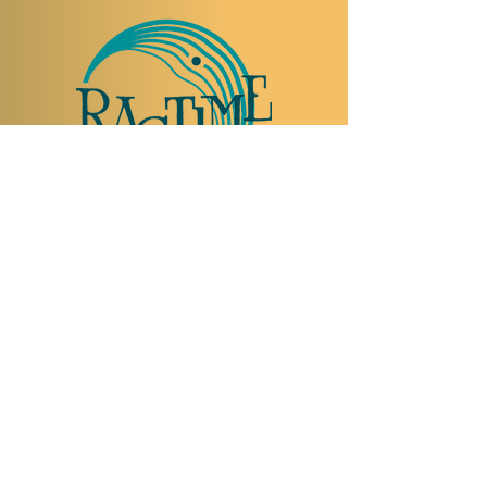
TO VISIT US
Rue Etienne-Dumont 18,
1204 Geneva
Swiss
Such:
+41 22 310 26 62
Mobile:
+41 79 369 59 62
Open Tuesday to Thursday from 5:00 p.m.
to 2:00 a.m.