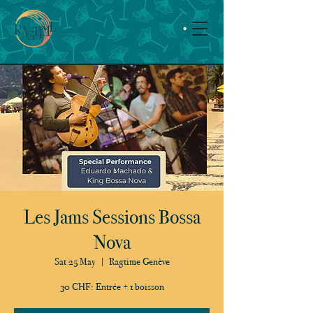
Les Jams Sessions Bossa
Nova
Sat 25 May
  |  
Ragtime Genève
30 CHF: Entrée + 1 boisson