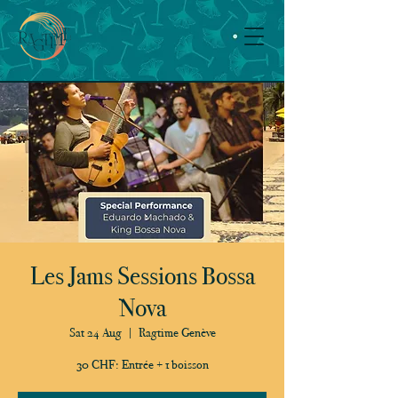
Les Jams Sessions Bossa
Nova
Sat 24 Aug
  |  
Ragtime Genève
30 CHF: Entrée + 1 boisson