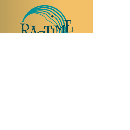
TO VISIT US
Rue Etienne-Dumont 18,
1204 Geneva
Swiss
Such:
+41 22 310 26 62
Mobile:
+41 79 369 59 62
Open Tuesday to Thursday from 5:00 p.m.
to 2:00 a.m.