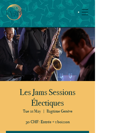
Les Jams Sessions
Électiques
Tue 21 May
  |  
Ragtime Genève
30 CHF: Entrée + 1 boisson