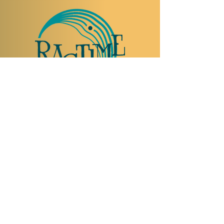
TO VISIT US
Rue Etienne-Dumont 18,
1204 Geneva
Swiss
Such:
+41 22 310 26 62
Mobile:
+41 79 369 59 62
Open Tuesday to Thursday from 5:00 p.m.
to 2:00 a.m.