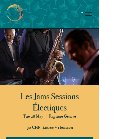
Les Jams Sessions
Électiques
Tue 28 May
  |  
Ragtime Genève
30 CHF: Entrée + 1 boisson