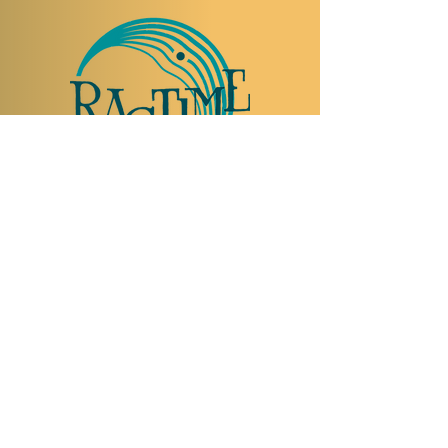
TO VISIT US
Rue Etienne-Dumont 18,
1204 Geneva
Swiss
Such:
+41 22 310 26 62
Mobile:
+41 79 369 59 62
Open Tuesday to Thursday from 5:00 p.m.
to 2:00 a.m.