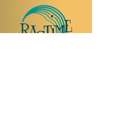
TO VISIT US
Rue Etienne-Dumont 18,
1204 Geneva
Swiss
Such:
+41 22 310 26 62
Mobile:
+41 79 369 59 62
Open Tuesday to Thursday from 5:00 p.m.
to 2:00 a.m.