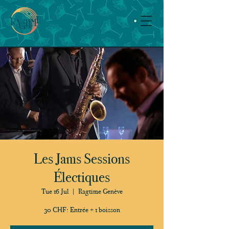
Les Jams Sessions
Électiques
Tue 16 Jul
  |  
Ragtime Genève
30 CHF: Entrée + 1 boisson