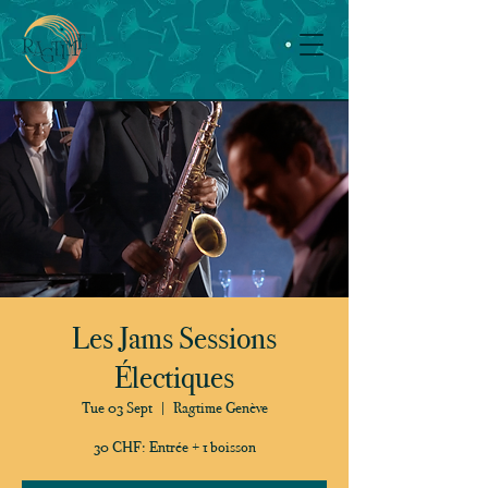
Les Jams Sessions
Électiques
Tue 03 Sept
  |  
Ragtime Genève
30 CHF: Entrée + 1 boisson