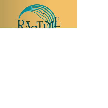
TO VISIT US
Rue Etienne-Dumont 18,
1204 Geneva
Swiss
Such:
+41 22 310 26 62
Mobile:
+41 79 369 59 62
Open Tuesday to Thursday from 5:00 p.m.
to 2:00 a.m.