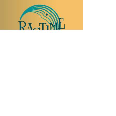
TO VISIT US
Rue Etienne-Dumont 18,
1204 Geneva
Swiss
Such:
+41 22 310 26 62
Mobile:
+41 79 369 59 62
Open Tuesday to Thursday from 5:00 p.m.
to 2:00 a.m.