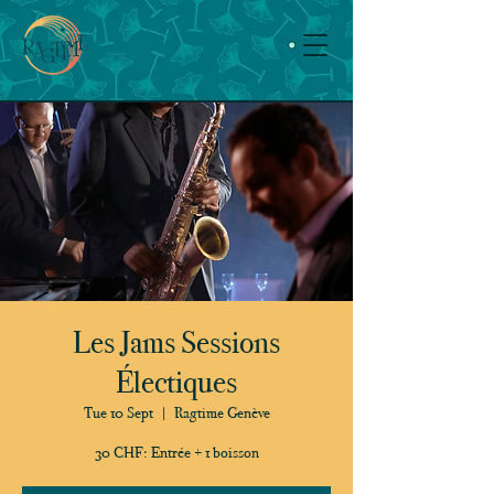
Les Jams Sessions
Électiques
Tue 10 Sept
  |  
Ragtime Genève
30 CHF: Entrée + 1 boisson