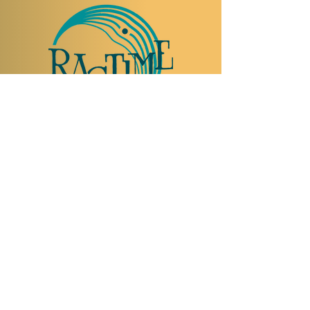
TO VISIT US
Rue Etienne-Dumont 18,
1204 Geneva
Swiss
Such:
+41 22 310 26 62
Mobile:
+41 79 369 59 62
Open Tuesday to Thursday from 5:00 p.m.
to 2:00 a.m.