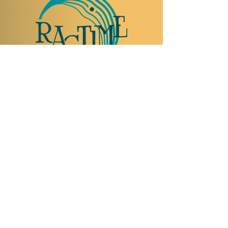
TO VISIT US
Rue Etienne-Dumont 18,
1204 Geneva
Swiss
Such:
+41 22 310 26 62
Mobile:
+41 79 369 59 62
Open Tuesday to Thursday from 5:00 p.m.
to 2:00 a.m.
Open Friday and Saturday from 5:00 p.m. to
4:00 a.m.