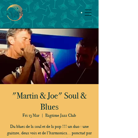
"Martin & Joe" Soul &
Blues
Fri 13 Mar
  |  
Ragtime Jazz Club
Du blues de la soul et de la pop !!! un duo : une
guitare, deux voix et de l'harmonica... ponctué par