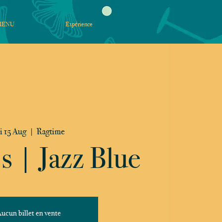
MENU
Expérience
i 15 Aug
  |  
Ragtime
s | Jazz Blue
ucun billet en vente