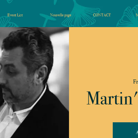
Event List
Nouvelle page
CONTACT
Fr
Martin'
A