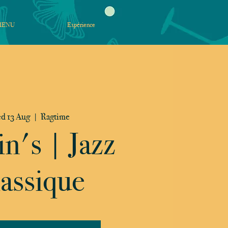
MENU
Expérience
d 13 Aug
  |  
Ragtime
in's | Jazz
assique