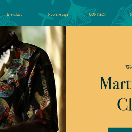
Event List
Nouvelle page
CONTACT
We
Mart
Cl