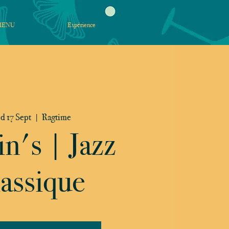
MENU
Expérience
 17 Sept
  |  
Ragtime
in's | Jazz
assique