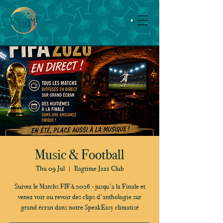
Music & Football
Thu 09 Jul
  |  
Ragtime Jazz Club
Suivez le Matchs FIFA 2026 - jusqu'a la Finale et
venez voir ou revoir des clips d'anthologie sur
grand écran dans notre SpeakEasy climatisé