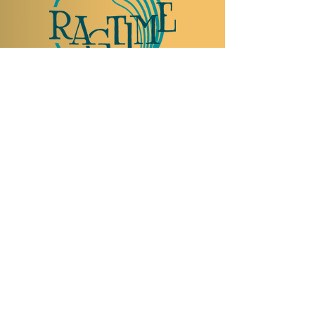
TO VISIT US
Rue Etienne-Dumont 18,
1204 Geneva
Swiss
Such:
+41 22 310 26 62
Mobile:
+41 79 369 59 62
Open Tuesday to Thursday from 5:00 p.m.
to 2:00 a.m.
Open Friday and Saturday from 5:00 p.m. to
4:00 a.m.