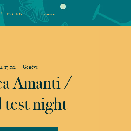
RÉSERVATIONS
Expérience
u. 17 avr.
  |  
Genève
a Amanti /
 test night