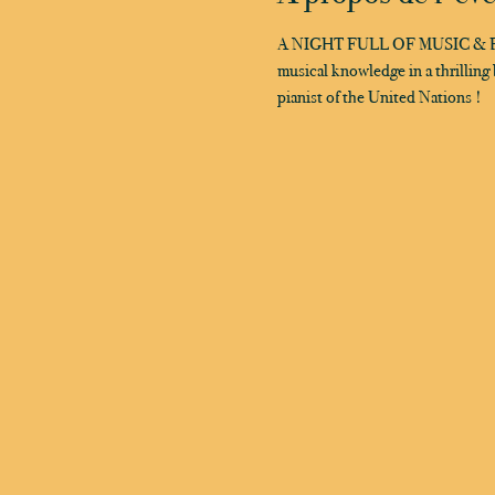
A NIGHT FULL OF MUSIC & FUN! J
musical knowledge in a thrilling b
pianist of the United Nations !