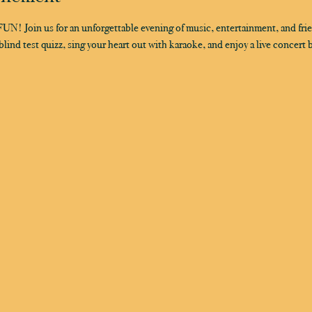
oin us for an unforgettable evening of music, entertainment, and frien
lind test quizz, sing your heart out with karaoke, and enjoy a live concert b