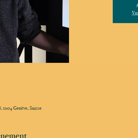
A
Voi
, 1204 Genève, Suisse
vénement