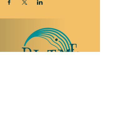
NOUS RENDRE VISITE
Rue Etienne-Dumont 18,
1204 Genève
Suisse
Tel:
+41 22 310 26 62