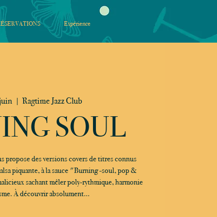
RÉSERVATIONS
Expérience
juin
  |  
Ragtime Jazz Club
ING SOUL
 propose des versions covers de titres connus
salsa piquante, à la sauce "Burning -soul, pop &
malicieux sachant mêler poly-rythmique, harmonie
sme. À découvrir absolument...