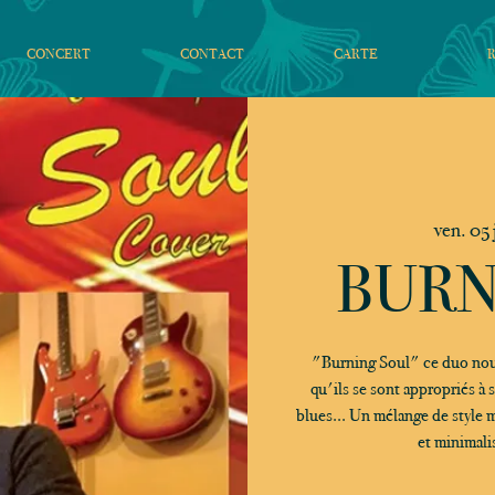
CONCERT
CONTACT
CARTE
ven. 05 
BURN
"Burning Soul" ce duo nous
qu'ils se sont appropriés à 
blues... Un mélange de style 
et minimali