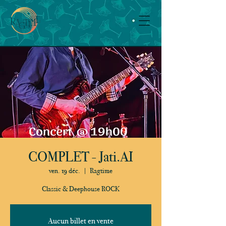
COMPLET - Jati.AI
ven. 19 déc.
  |  
Ragtime
Classic & Deephouse ROCK
Aucun billet en vente