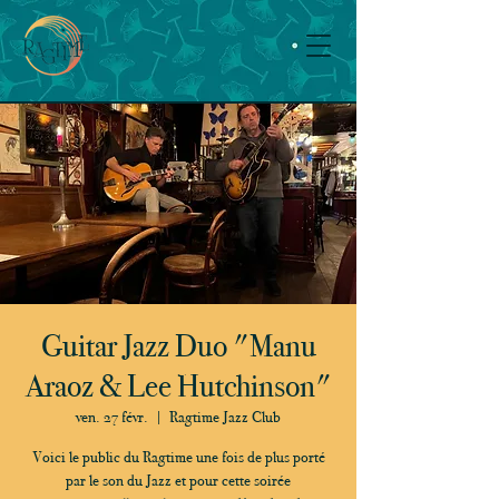
Guitar Jazz Duo "Manu
Araoz & Lee Hutchinson"
ven. 27 févr.
  |  
Ragtime Jazz Club
Voici le public du Ragtime une fois de plus porté
par le son du Jazz et pour cette soirée