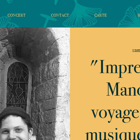
CONCERT
CONTACT
CARTE
sam
"Impre
Mano
voyage
musique