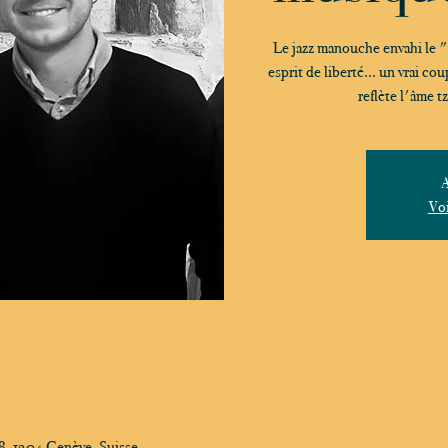
Le jazz manouche envahi le "
esprit de liberté... un vrai c
A
Voi
, 1204 Genève, Suisse