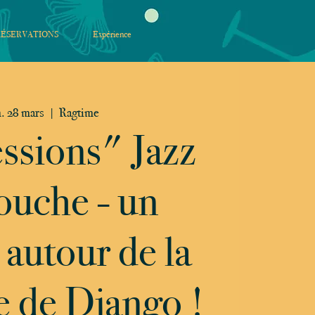
RÉSERVATIONS
Expérience
. 28 mars
  |  
Ragtime
ssions" Jazz
uche - un
 autour de la
 de Django !