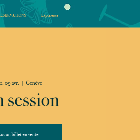
RÉSERVATIONS
Expérience
r. 09 avr.
  |  
Genève
 session
ucun billet en vente